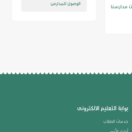
الوصول للمدارس
 الجودة العالميةIso9001 وتحقق ذلك عام 2016 م ، وما زالت مدارسنا
بوابة التعليم الالكترونى
خدمات الطلاب
أولياء الأمور